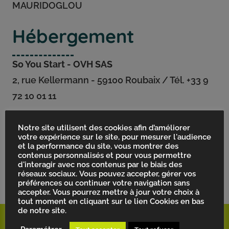
MAURIDOGLOU
Hébergement
So You Start - OVH SAS
2, rue Kellermann - 59100 Roubaix / Tél. +33 9
72 10 01 11
OVH SAS au capital de 10 059 500 €
Notre site utilisent des cookies afin d’améliorer
votre expérience sur le site, pour mesurer l'audience
RCS Roubaix – Tourcoing 424 761 419 00045
et la performance du site, vous montrer des
contenus personnalisés et pour vous permettre
d'interagir avec nos contenus par le biais des
Agence Web Montpellier
DIXIONLINE
réseaux sociaux. Vous pouvez accepter, gérer vos
préférences ou continuer votre navigation sans
accepter. Vous pourrez mettre à jour votre choix à
tout moment en cliquant sur le lien Cookies en bas
de notre site.