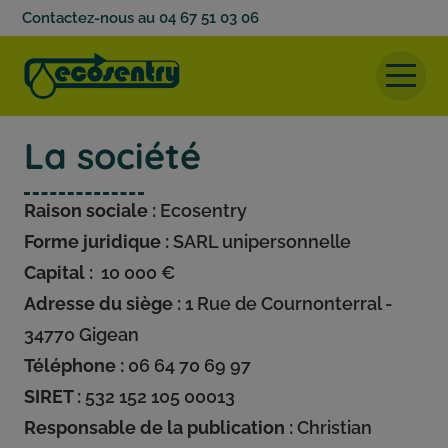
Contactez-nous au 04 67 51 03 06
Accueil
La société
Disjoncteur d’eau
Raison sociale :
Ecosentry
Nos produits
Forme juridique :
SARL unipersonnelle
Infos produits
Capital :
10 000 €
Galerie
Adresse du siège :
1 Rue de Cournonterral -
34770 Gigean
Actualités
Téléphone :
06 64 70 69 97
Contact
SIRET :
532 152 105 00013
Responsable de la publication :
Christian